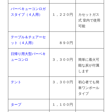
バーベキューコンロガ
スタイプ（４人用）
１，２２０円
カセットガス
式 室内で使用
可能
テーブル＆チェアーセ
ット（４人用）
８９０円
日帰り用大型バーベキ
ューコンロ
３，３００円
簡単に着火可
能な炭が付属
します
テント
３，３００円
初心者でも簡
単ワンポール
タイプ
タープ
１，１００円