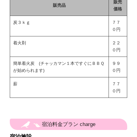
販売
販売品
価格
炭３ｋｇ
７７
０円
着火剤
２２
０円
簡単着火炭 (チャッカマン１本ですぐにＢＢＱ
９９
が始められます)
０円
薪
７７
０円
宿泊料金プラン charge
宿泊施設