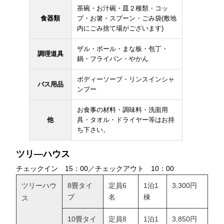
茶碗・お汁碗・皿２種類・コッ
食器類
プ・お箸・スプーン・ごみ袋(敷地
内にごみ捨て場がございます)
ザル・ボール・まな板・包丁・
調理道具
鍋・フライパン・やかん
ボディーソープ・リンスインシャ
バス用品
ンプー
お食事の材料・調味料・洗面用
他
具・タオル・ドライヤー等はお持
ち下さい。
ツリ―ハウス
チェックイン 15：00／チェックアウト 10：00
ツリーハウ
8畳タイ
定員6
1泊1
3,300円
プ
名
棟
ス
10畳タイ
定員8
1泊1
3,850円