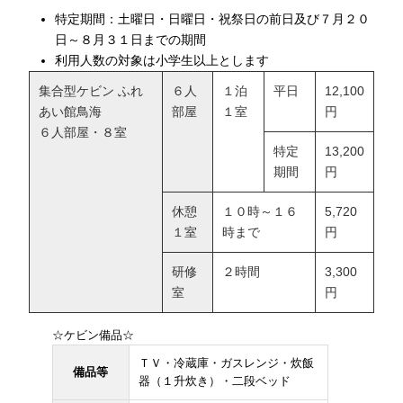
特定期間：土曜日・日曜日・祝祭日の前日及び７月２０
日～８月３１日までの期間
利用人数の対象は小学生以上とします
集合型ケビン ふれ
６人
１泊
平日
12,100
あい館鳥海
部屋
１室
円
６人部屋・８室
特定
13,200
期間
円
休憩
１０時～１６
5,720
１室
時まで
円
研修
２時間
3,300
室
円
☆ケビン備品☆
ＴＶ・冷蔵庫・ガスレンジ・炊飯
備品等
器（１升炊き）・二段ベッド