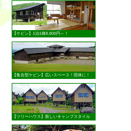
【ケビン】1泊1棟8,800円～！
【集合型ケビン】
広いスペース！団体に！
【ツリーハウス】
新しいキャンプスタイル